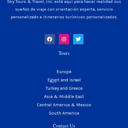
Sky Tours & Travel, Inc. está aquí para hacer realidad sus
sueños de viaje con orientación experta, servicio
personalizado e itinerarios turísticos personalizados.
F
I
T
a
n
w
c
s
i
e
t
t
Tours
b
a
t
o
g
e
o
r
r
k
a
Europe
m
Egypt and Israel
Turkey and Greece
Asia & Middle East
Central America & Mexico
South America
Contact Us