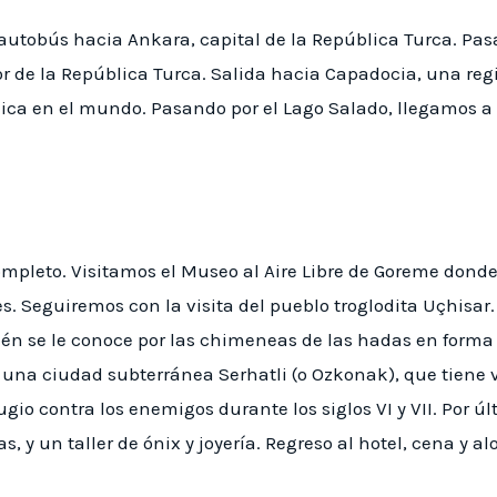
n autobús hacia Ankara, capital de la República Turca. P
r de la República Turca. Salida hacia Capadocia, una regi
ica en el mundo. Pasando por el Lago Salado, llegamos a 
completo. Visitamos el Museo al Aire Libre de Goreme do
res. Seguiremos con la visita del pueblo troglodita Uçhisa
én se le conoce por las chimeneas de las hadas en forma
s una ciudad subterránea Serhatli (o Ozkonak), que tiene 
gio contra los enemigos durante los siglos VI y VII. Por últ
, y un taller de ónix y joyería. Regreso al hotel, cena y a