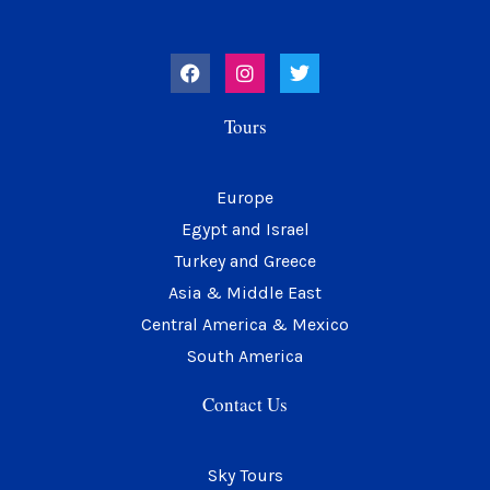
F
I
T
a
n
w
c
s
i
e
t
t
Tours
b
a
t
o
g
e
o
r
r
k
a
Europe
m
Egypt and Israel
Turkey and Greece
Asia & Middle East
Central America & Mexico
South America
Contact Us
Sky Tours