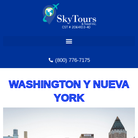
Skip
to
content
CST # 2064103-40
(800) 776-7175
WASHINGTON Y NUEVA
YORK