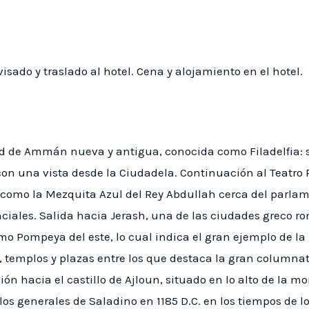
sado y traslado al hotel. Cena y alojamiento en el hotel.
ad de Ammán nueva y antigua, conocida como Filadelfia: s
con una vista desde la Ciudadela. Continuación al Teatro 
 como la Mezquita Azul del Rey Abdullah cerca del parlam
nciales. Salida hacia Jerash, una de las ciudades greco
o Pompeya del este, lo cual indica el gran ejemplo de l
s, templos y plazas entre los que destaca la gran columnata
ión hacia el castillo de Ajloun, situado en lo alto de la
os generales de Saladino en 1185 D.C. en los tiempos de lo