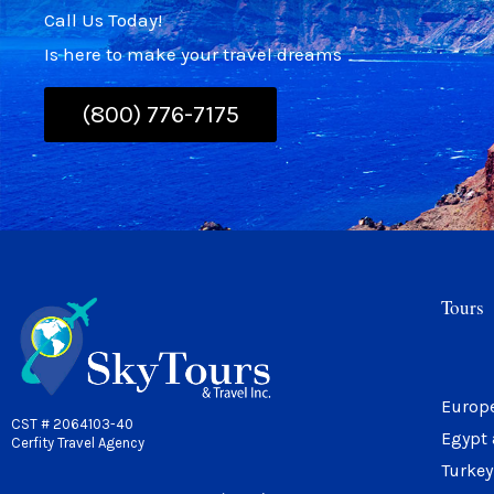
Call Us Today!
Is here to make your travel dreams
(800) 776-7175
Tours
Europ
CST # 2064103-40
Egypt 
Cerfity Travel Agency
Turkey