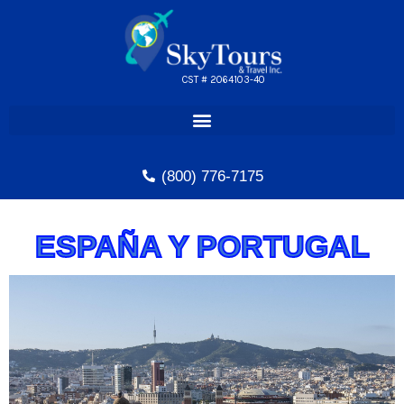
Skip
to
content
CST # 2064103-40
(800) 776-7175
ESPAÑA Y PORTUGAL