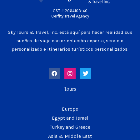
CST # 2064103-40
Cerfity Travel Agency
Sky Tours & Travel, Inc. está aquí para hacer realidad sus
sueños de viaje con orientación experta, servicio
personalizado e itinerarios turísticos personalizados.
F
I
T
a
n
w
c
s
i
e
t
t
Tours
b
a
t
o
g
e
o
r
r
k
a
Europe
m
Egypt and Israel
Turkey and Greece
Asia & Middle East