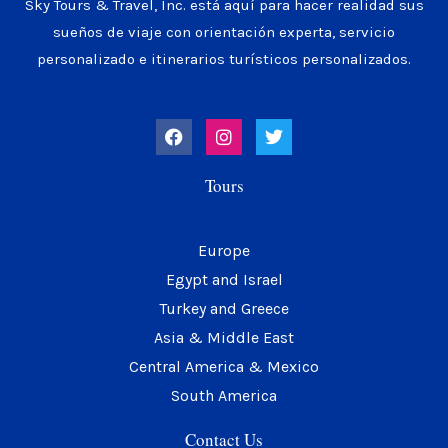
Sky Tours & Travel, Inc. está aquí para hacer realidad sus
sueños de viaje con orientación experta, servicio
personalizado e itinerarios turísticos personalizados.
F
I
T
a
n
w
c
s
i
e
t
t
Tours
b
a
t
o
g
e
o
r
r
k
a
Europe
m
Egypt and Israel
Turkey and Greece
Asia & Middle East
Central America & Mexico
South America
Contact Us