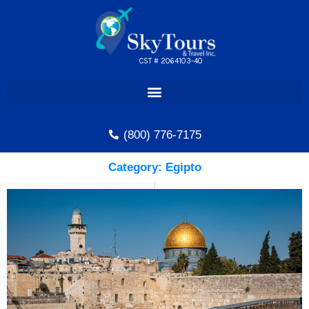
Skip
to
content
CST # 2064103-40
(800) 776-7175
Category: Egipto