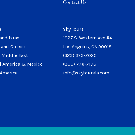
Contact Us
e
Sky Tours
and Israel
1927 S. Western Ave #4
 and Greece
Los Angeles, CA 90018
 Middle East
(323) 373-2020
l America & Mexico
(800) 776-7175
 America
info@skytoursla.com