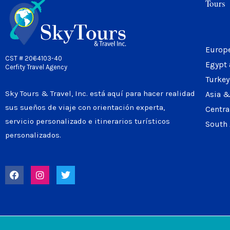
Tours
Europ
CST # 2064103-40
Egypt 
Cerfity Travel Agency
Turkey
Sky Tours & Travel, Inc. está aquí para hacer realidad
Asia &
sus sueños de viaje con orientación experta,
Centra
servicio personalizado e itinerarios turísticos
South
personalizados.
F
I
T
a
n
w
c
s
i
e
t
t
b
a
t
o
g
e
o
r
r
k
a