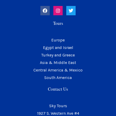
F
I
T
a
n
w
c
s
i
e
t
t
Tours
b
a
t
o
g
e
o
r
r
k
a
Europe
m
Egypt and Israel
Turkey and Greece
Asia & Middle East
Central America & Mexico
South America
Contact Us
Sky Tours
1927 S. Western Ave #4