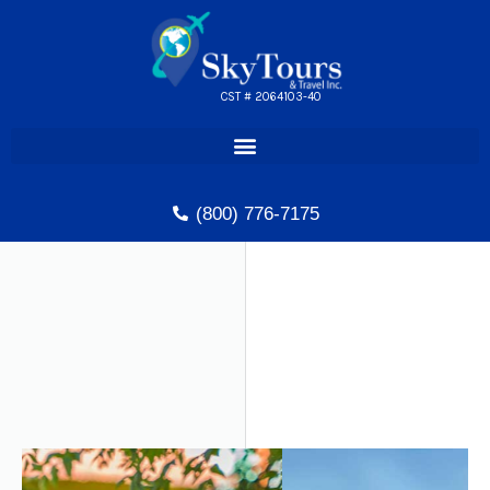
Skip
to
content
CST # 2064103-40
(800) 776-7175