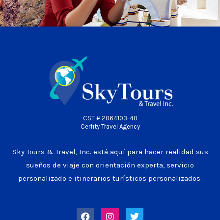
CST # 2064103-40
Cerfity Travel Agency
Sky Tours & Travel, Inc. está aquí para hacer realidad sus
sueños de viaje con orientación experta, servicio
personalizado e itinerarios turísticos personalizados.
F
I
T
a
n
w