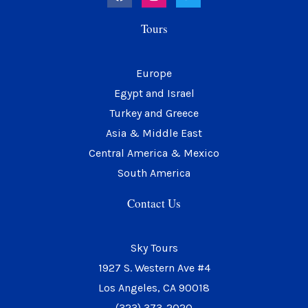
c
s
i
e
t
t
Tours
b
a
t
o
g
e
o
r
r
k
a
Europe
m
Egypt and Israel
Turkey and Greece
Asia & Middle East
Central America & Mexico
South America
Contact Us
Sky Tours
1927 S. Western Ave #4
Los Angeles, CA 90018
(323) 373-2020