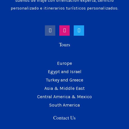
sueños de viaje con orientación experta, servicio
personalizado e itinerarios turísticos personalizados.
F
I
T
a
n
w
c
s
i
e
t
t
Tours
b
a
t
o
g
e
o
r
r
k
a
Europe
m
Egypt and Israel
Turkey and Greece
Asia & Middle East
Central America & Mexico
South America
Contact Us